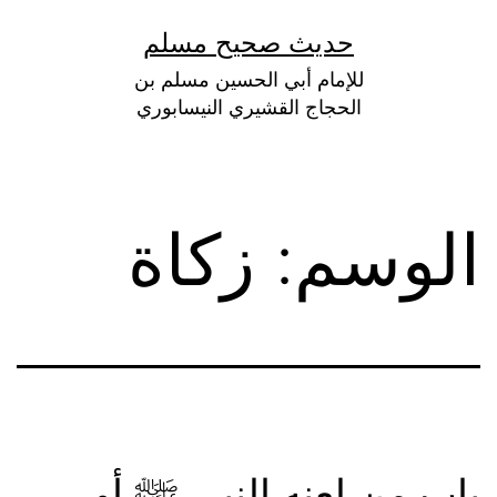
لتخطي
حديث صحيح مسلم
لى
للإمام أبي الحسين مسلم بن
لمحتوى
الحجاج القشيري النيسابوري
الوسم:
زكاة
باب من لعنه النبي ﷺ أو