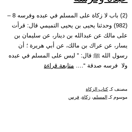
(2) باب لا زكاة على المسلم في عبده وفرسه 8 –
(982) وحدثنا يحيى بن يحيى التميمي قال: قرأت
على مالك عن عبدالله بن دينار، عن سليمان بن
يسار، عن عراك بن مالك، عن أبي هريرة ؛ أن
رسول الله ﷺ قال: ” ليس على المسلم في عبده
باب
ولا فرسه صدقة “.…
متابعة قراءة
لا
زكاة
مصنف كـ
كتاب الزكاة
على
موسوم كـ
المسلم
،
زكاة
،
فرس
المسلم
في
عبده