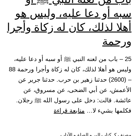
سبه أو دعا عليه، وليس هو
أهلا لذلك، كان له زكاة وأجرا
ورحمة
25 – باب من لعنه النبي ﷺ أو سبه أو دعا عليه،
وليس هو أهلا لذلك، كان له زكاة وأجرا ورحمة 88
– (2600) حدثنا زهير بن حرب. حدثنا جرير عن
الأعمش، عن أبي الضحى، عن مسروق، عن
عائشة. قالت: دخل على رسول الله ﷺ رجلان.
باب
فكلمها بشيء لا…
متابعة قراءة
من
لعنه
مصنف كـ
كتاب البر و الصلة و الآداب