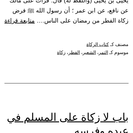
يحيى بن يحيى (واللفظ له) قال: قرأت على مالك
زكاة
عن نافع، عن ابن عمر ؛ أن رسول الله ﷺ فرض
وأجرا
با
زكاة الفطر من رمضان على الناس.…
متابعة قراءة
ورحمة
زك
ال
مصنف كـ
كتاب الزكاة
عل
موسوم كـ
التمر
،
الشعير
،
الفطر
،
زكاة
ال
من
ال
وا
باب لا زكاة على المسلم في
عبده وفرسه