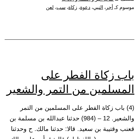
النبي
موسوم كـ
أجر
،
النبي
،
دعوة
،
زكاة
،
سب
،
لعن
ﷺ
أو
سبه
أو
دعا
عليه،
باب زكاة الفطر على
وليس
المسلمين من التمر والشعير
هو
أهلا
(4) باب زكاة الفطر على المسلمين من التمر
لذلك،
والشعير. 12 – (984) حدثنا عبدالله بن مسلمة بن
كان
قعنب وقتيبة بن سعيد. قالا: حدثنا مالك. ح وحدثنا
له