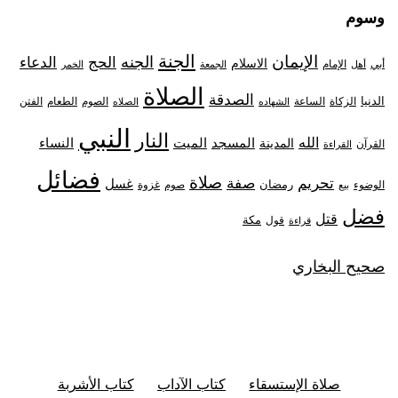
وسوم
الجنة
الإيمان
الجنه
الحج
الدعاء
الاسلام
أبي
الإمام
أهل
الجمعة
الخمر
الصلاة
الصدقة
الدنيا
الزكاة
الصوم
الفتن
الساعة
الطعام
الشهاده
الصلاه
النبي
النار
الله
النساء
المدينة
المسجد
الميت
القرآن
القراءة
فضائل
صلاة
تحريم
صفة
غسل
رمضان
غزوة
الوضوء
صوم
بيع
فضل
قتل
مكة
قول
قراءة
صحيح البخاري
صلاة الإستسقاء
كتاب الآداب
كتاب الأشربة