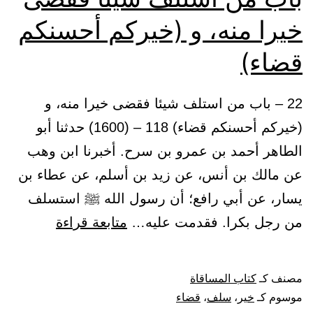
خيرا منه، و (خيركم أحسنكم
قضاء)
22 – باب من استلف شيئا فقضى خيرا منه، و
(خيركم أحسنكم قضاء) 118 – (1600) حدثنا أبو
الطاهر أحمد بن عمرو بن سرح. أخبرنا ابن وهب
عن مالك بن أنس، عن زيد بن أسلم، عن عطاء بن
يسار، عن أبي رافع؛ أن رسول الله ﷺ استسلف
باب
من رجل بكرا. فقدمت عليه…
متابعة قراءة
من
استلف
مصنف كـ
كتاب المساقاة
شيئا
موسوم كـ
خير
،
سلف
،
قضاء