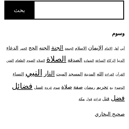
وسوم
الجنة
الإيمان
الجنه
الحج
الدعاء
الاسلام
أبي
الإمام
أهل
الجمعة
الخمر
الصلاة
الصدقة
الدنيا
الزكاة
الصوم
الفتن
الساعة
الطعام
الشهاده
الصلاه
النبي
النار
الله
النساء
المدينة
المسجد
الميت
القرآن
القراءة
فضائل
صلاة
تحريم
صفة
غسل
رمضان
غزوة
الوضوء
صوم
بيع
فضل
قتل
مكة
قول
قراءة
صحيح البخاري