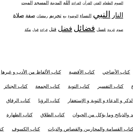
الله
المدينة
المسجد
الميت
الصوم
الفتن
القرآن
الطعام
القراءة
النبي
النار
صلاة
تحريم
صفة
النساء
رمضان
الوضوء
بيع
فضائل
فضل
قتل
غسل
مكة
غزوة
قول
صوم
قراءة
كتاب الأضاحي
كتاب الأقضية
كتاب الألفاظ من الأدب و غيرها
كتاب التفسير
كتاب التوبة
كتاب الجمعة
كتاب الجنائز
ذكر و الدعاء و التوبة و الإستغفار
كتاب الرؤيا
كتاب الرقاق
 والذبائح وما يؤكل من الحيوان
كتاب الطلاق
كتاب الطهارة
تاب القسامة والمحاربين والقصاص والديات
كتاب الكسوف
كت