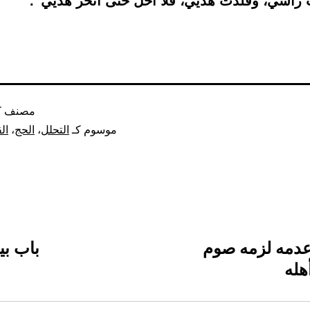
 رأسي، وقلدت هديي، فلا أحل حتى أنحر هديي”.
مصنف ك
موسوم كـ
التحلل
،
الحج
،
ال
 عدمه لزمه صوم
باب بي
هله