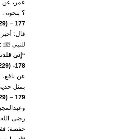
عمر، عن ح
؟ بنحوه .
177 – (1229)
قال: أخبر
للنبي ﷺ :
“إنى قلدت
178- (1229)
عن نافع، 
بمثل حديث
179 – (1229)
وعبدالمجي
رضي الله ع
حفصة: فقل