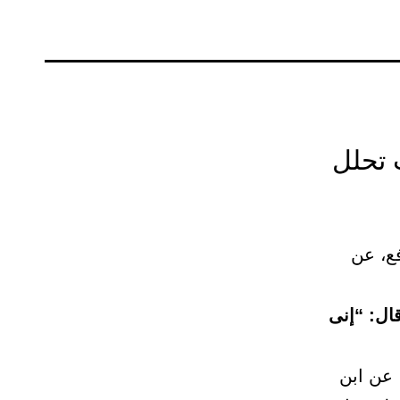
ت تحلل
ع، عن
ال: “إنى
 عن ابن