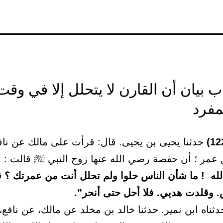
) باب بيان أن القارن لا يتحلل إلا في وق
مفرد
حدثنا يحيى بن يحيى. قال: قرأت على مالك عن ناف
ن عمر ؛ أن حفصة رضي الله عنها زوج النبي ﷺ قالت :
لله ! ما شأن الناس حلوا ولم تحلل أنت من عمرتك ؟ ق
 وقلدت هديي. فلا أحل حتى أنحر”.
ثناه ابن نمير. حدثنا خالد بن مخلد عن مالك، عن نافع،