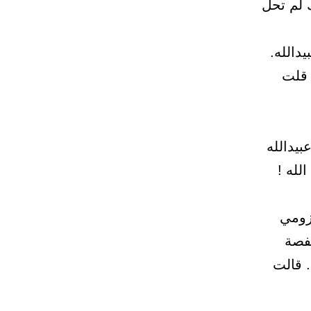
 لم تحل
دالله.
 قلت
بيدالله
لله !
زومي
حفصة
. قالت