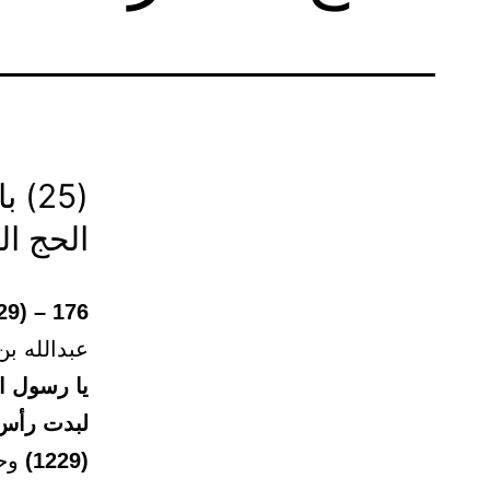
(25
الحج ال
176 – (1229)
عبدالله ب
يا رسول ا
لبدت رأس.
(1229)
وحد