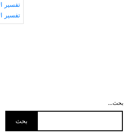
تفسير ال
تفسير ال
بحث…