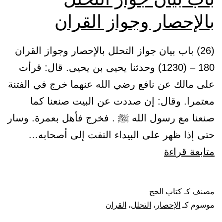
بالإحصار وجواز القران
(26) باب بيان جواز التحلل بالإحصار وجواز القران
180 – (1230) وحدثنا يحيى بن يحيى. قال: قرأت
على مالك عن نافع رضي الله عنهما خرج في الفتنة
معتمرا. وقال: إن صددت عن البيت صنعنا كما
صنعنا مع رسول الله ﷺ . فخرج فأهل بعمرة. وسار
حتى إذا ظهر على البيداء التفت إلى أصحابه…
باب
متابعة قراءة
بيان
جواز
مصنف كـ
كتاب الحج
التحلل
موسوم كـ
الإحصار
،
التحلل
،
القران
بالإحصار