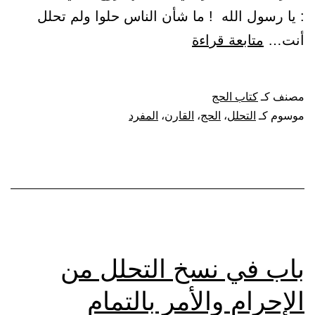
: يا رسول الله ! ما شأن الناس حلوا ولم تحلل
باب
أنت…
متابعة قراءة
بيان
أن
مصنف كـ
كتاب الحج
القارن
موسوم كـ
التحلل
،
الحج
،
القارن
،
المفرد
لا
يتحلل
إلا
في
وقت
تحلل
باب في نسخ التحلل من
الحج
الإحرام والأمر بالتمام
المفرد