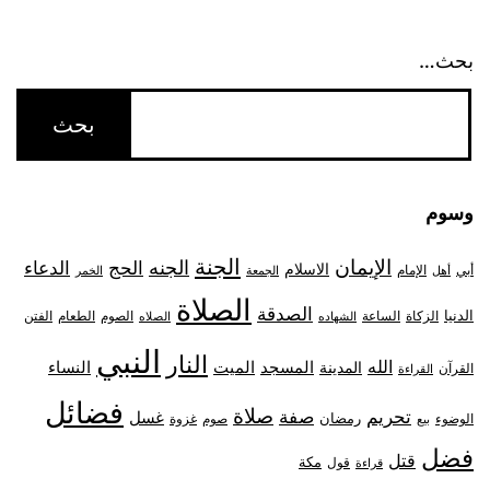
بحث…
وسوم
الجنة
الإيمان
الجنه
الحج
الدعاء
الاسلام
أبي
الإمام
أهل
الجمعة
الخمر
الصلاة
الصدقة
الدنيا
الزكاة
الصوم
الفتن
الساعة
الطعام
الشهاده
الصلاه
النبي
النار
الله
النساء
المدينة
المسجد
الميت
القرآن
القراءة
فضائل
صلاة
تحريم
صفة
غسل
رمضان
غزوة
الوضوء
صوم
بيع
فضل
قتل
مكة
قول
قراءة