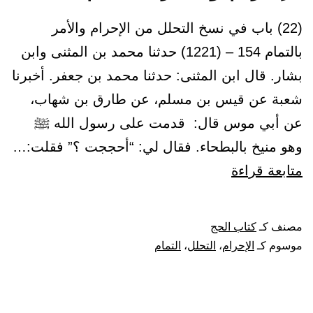
(22) باب في نسخ التحلل من الإحرام والأمر
بالتمام 154 – (1221) حدثنا محمد بن المثنى وابن
بشار. قال ابن المثنى: حدثنا محمد بن جعفر. أخبرنا
شعبة عن قيس بن مسلم، عن طارق بن شهاب،
عن أبي موس قال: قدمت على رسول الله ﷺ
وهو منيخ بالبطحاء. فقال لي: “أحججت ؟” فقلت:…
باب
متابعة قراءة
في
نسخ
مصنف كـ
كتاب الحج
التحلل
موسوم كـ
الإحرام
،
التحلل
،
التمام
من
الإحرام
والأمر