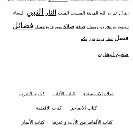
النبي
النار
الله
النساء
المدينة
المسجد
الميت
القرآن
القراءة
فضائل
صلاة
تحريم
صفة
غسل
رمضان
غزوة
الوضوء
صوم
بيع
فضل
قتل
مكة
قول
قراءة
صحيح البخاري
صلاة الإستسقاء
كتاب الآداب
كتاب الأشربة
كتاب الأضاحي
كتاب الأقضية
كتاب الألفاظ من الأدب و غيرها
كتاب الأيمان