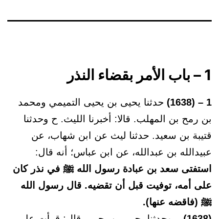
1 – باب الأمر بقضاء النذر
1 – (1638)
حدثنا يحيى بن يحيى التميمي ومحمد
بن رمح بن المهلب. قالا: أخبرنا الليث. ح وحدثنا
قتيبة بن سعيد. حدثنا ليث عن ابن شهاب، عن
عبيدالله بن عبدالله، عن ابن عباس؛ أنه قال:
استفتى سعد بن عبادة رسول الله ﷺ في نذر كان
على أمه، توفيت قبل أن تقضيه. قال رسول الله
ﷺ (فاقضه عنها).
(1638)
– وحدثنا يحيى بن يحيى. قال: قرأت على