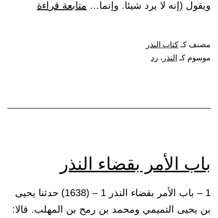
باب
ويقول (إنه لا يرد شيئا. وإنما…
متابعة قراءة
النهي
عن
مصنف كـ
كتاب النذر
النذر،
موسوم كـ
النذر
،
رد
وأنه
لا
يرد
شيئا
باب الأمر بقضاء النذر
1 – باب الأمر بقضاء النذر 1 – (1638) حدثنا يحيى
بن يحيى التميمي ومحمد بن رمح بن المهلب. قالا: