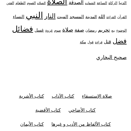
الصلاة
الصدقة
الدنيا
الزكاة
الصوم
الفتن
الساعة
الطعام
الشهاده
الصلاه
النبي
النار
الله
النساء
المدينة
المسجد
الميت
القرآن
القراءة
فضائل
صلاة
تحريم
صفة
غسل
رمضان
غزوة
الوضوء
صوم
بيع
فضل
قتل
مكة
قول
قراءة
صحيح البخاري
صلاة الإستسقاء
كتاب الآداب
كتاب الأشربة
كتاب الأضاحي
كتاب الأقضية
كتاب الألفاظ من الأدب و غيرها
كتاب الأيمان