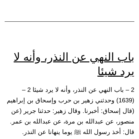
معصية
الله،
ولا
فيما
لا
باب النهي عن النذر، وأنه لا
يملك
يرد شيئا
العبد
2 – باب النهي عن النذر، وأنه لا يرد شيئا 2 –
(1639) وحدثني زهير بن حرب وإسحاق بن إبراهيم
(قال إسحاق: أخبرنا. وقال زهير: حدثنا جرير (عن
منصور، عن عبدالله بن مرة، عن عبدالله بن عمر.
قال: أخذ رسول الله ﷺ يوما ينهانا عن النذر.