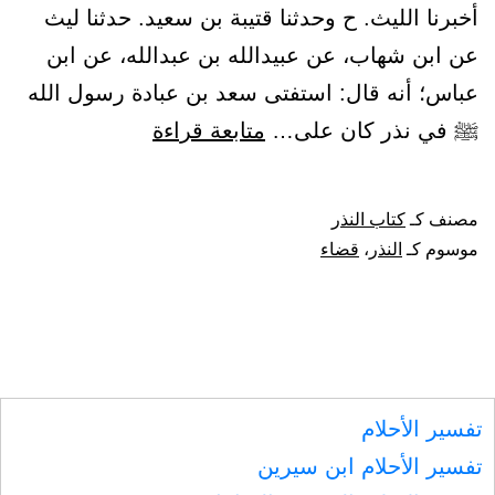
أخبرنا الليث. ح وحدثنا قتيبة بن سعيد. حدثنا ليث
عن ابن شهاب، عن عبيدالله بن عبدالله، عن ابن
عباس؛ أنه قال: استفتى سعد بن عبادة رسول الله
باب
ﷺ في نذر كان على…
متابعة قراءة
الأمر
بقضاء
مصنف كـ
كتاب النذر
النذر
موسوم كـ
النذر
،
قضاء
تفسير الأحلام
تفسير الأحلام ابن سيرين