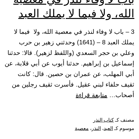
الله، ولا فيما لا يملك العبد
3 – باب لا وفاء لنذر في معصية الله، ولا فيما لا
يملك العبد 8 – (1641) وحدثني زهير بن حرب
وعلي بن حجر السعدي (واللفظ لزهير). قالا: حدثنا
إسماعيل بن إبراهيم. حدثنا أيوب عن أبي قلابة، عن
أبي المهلب، عن عمران بن حصين. قال: كانت
ثقيف حلفاء لبني عقيل. فأسرت ثقيف رجلين من
باب
أصحاب…
متابعة قراءة
لا
وفاء
مصنف كـ
كتاب النذر
لنذر
موسوم كـ
العبد
،
النذر
،
معصية
في