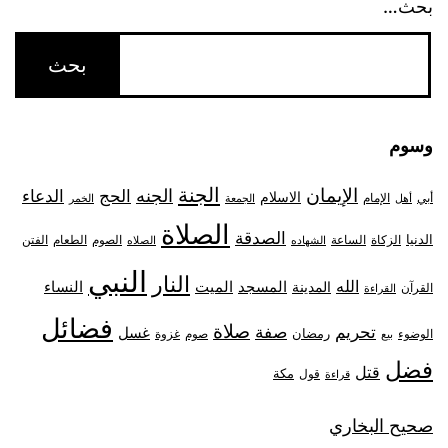
بحث…
وسوم
الجنة
الإيمان
الجنه
الحج
الدعاء
الاسلام
أبي
الإمام
أهل
الجمعة
الخمر
الصلاة
الصدقة
الدنيا
الزكاة
الصوم
الفتن
الساعة
الطعام
الشهاده
الصلاه
النبي
النار
الله
النساء
المدينة
المسجد
الميت
القرآن
القراءة
فضائل
صلاة
تحريم
صفة
غسل
رمضان
غزوة
الوضوء
صوم
بيع
فضل
قتل
مكة
قول
قراءة
صحيح البخاري