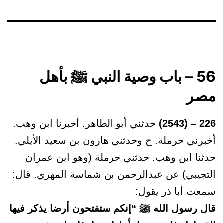
56 – باب وصية النبي ﷺ بأهل
مصر
226 – (2543)
حدثني أبو الطاهر. أخبرنا ابن وهب.
أخبرني حرملة. ح وحدثني هارون بن سعيد الأيلي.
حدثنا ابن وهب. حدثني حرملة (وهو ابن عمران
التجيبي) عن عبدالرحمن بن شماسة المهري. قال:
سمعت أبا ذر يقول:
قال رسول الله ﷺ “إنكم ستفتحون أرضا يذكر فيها