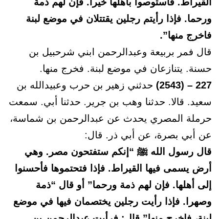
القيراط. فاستوصوا بأهلها خيرا. فإن لهم ذمة
ورحما. فإذا رأيتم رجلين يقتتلان في موضع لبنة
فاخرج منها”.
قال فمر بربيعة وعبدالرحمن ابني شرحبيل بن
حسنة. يتنازعان في موضع لبنة. فخرج منها.
227 – (2543)
حدثني زهير بن حرب وعبيدالله بن
سعيد. قالا. حدثنا وهب بن جرير. حدثنا أبي. سمعت
حرملة المصري يحدث عن عبدالرحمن بن شماسة،
عن أبي بصرة، عن أبي ذر. قال:
قال رسول الله ﷺ “إنكم ستفتحون مصر. وهي
أرض يسمى فيها القيراط. فإذا فتحتموها فأحسنوا
إلى أهلها. فإن لهم ذمة ورحما” أو قال “ذمة
وصهرا. فإذا رأيت رجلين يختصمان فيها في موضع
لبنة، فاخرج منها” قال: فرأيت عبدالرحمن بن