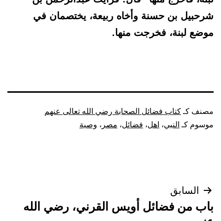
شرحبيل بن حسنة وأخاه ربيعة، يختصمان في
موضع لبنة، فخرجت منها.
مصنف كـ
كتاب فضائل الصحابة رضي الله تعالى عنهم
موسوم كـ
النبي
،
اهل
،
فضائل
،
مصر
،
وصية
تصفّح
السابق
باب من فضائل أويس القرني، رضي الله
المقالات