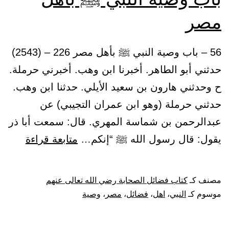
مصر
56 – باب وصية النبي ﷺ بأهل مصر 226 – (2543)
حدثني أبو الطاهر. أخبرنا ابن وهب. أخبرني حرملة.
ح وحدثني هارون بن سعيد الأيلي. حدثنا ابن وهب.
حدثني حرملة (وهو ابن عمران التجيبي) عن
عبدالرحمن بن شماسة المهري. قال: سمعت أبا ذر
باب
يقول: قال رسول الله ﷺ “إنكم…
متابعة قراءة
وصية
النبي
مصنف كـ
كتاب فضائل الصحابة رضي الله تعالى عنهم
ﷺ
موسوم كـ
النبي
،
اهل
،
فضائل
،
مصر
،
وصية
بأهل
مصر