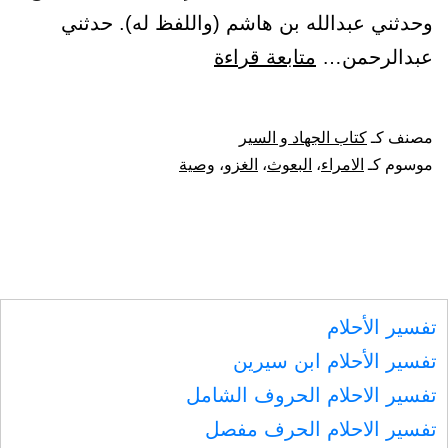
وحدثني عبدالله بن هاشم (واللفظ له). حدثني
باب
عبدالرحمن…
متابعة قراءة
تأمير
الإمام
مصنف كـ
كتاب الجهاد و السير
الأمراء
موسوم كـ
الامراء
،
البعوث
،
الغزو
،
وصية
على
البعوث،
ووصية
إياهم
تفسير الأحلام
بآداب
تفسير الأحلام ابن سيرين
الغزو
تفسير الاحلام الحروف الشامل
وغيرها
تفسير الاحلام الحرف مفصل