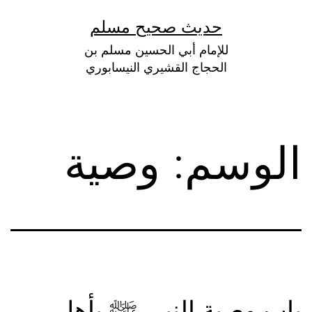
لتخطي
حديث صحيح مسلم
لى
للإمام أبي الحسين مسلم بن
لمحتوى
الحجاج القشيري النيسابوري
الوسم:
وصية
باب وصية النبي ﷺ بأهل