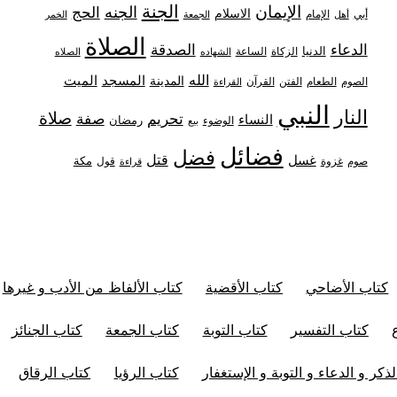
الجنة
الإيمان
الجنه
الحج
الاسلام
أبي
الإمام
أهل
الجمعة
الخمر
الصلاة
الدعاء
الصدقة
الدنيا
الزكاة
الساعة
الشهاده
الصلاه
الله
المدينة
المسجد
الميت
الصوم
الفتن
القرآن
الطعام
القراءة
النبي
النار
صلاة
تحريم
صفة
النساء
رمضان
الوضوء
بيع
فضائل
فضل
قتل
غسل
مكة
غزوة
قول
صوم
قراءة
كتاب الأضاحي
كتاب الأقضية
كتاب الألفاظ من الأدب و غيرها
كتاب التفسير
كتاب التوبة
كتاب الجمعة
كتاب الجنائز
ذكر و الدعاء و التوبة و الإستغفار
كتاب الرؤيا
كتاب الرقاق