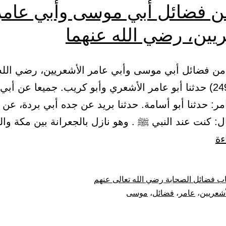
ن فضائل أبي موسى وأبي عامر
يين، رضي الله عنهما
ب من فضائل أبي موسى وأبي عامر الأشعريين، رضي الله
164 – (2497) حدثنا أبو عامر الأشعري وأبو كريب. جميعا عن أب
مر: حدثنا أبو أسامة. حدثنا بريد عن جده أبي بردة، عن 
: كنت عند النبي ﷺ . وهو نازل بالجعرانة بين مكة وال
باب
ءة
من
فضائل
ب فضائل الصحابة رضي الله تعالى عنهم
أبي
أشعريين
،
عامر
،
فضائل
،
موسى
موسى
وأبي