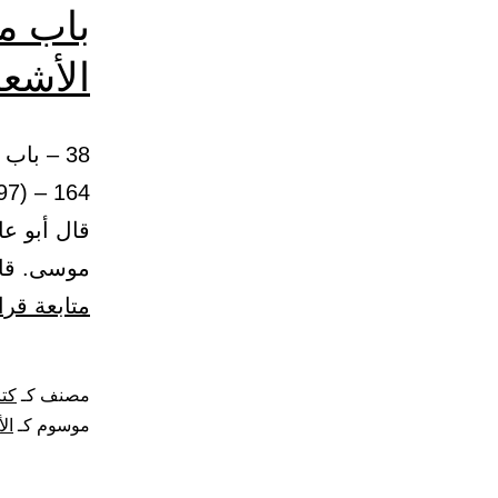
باب م
الأشعر
38 – با
قال أبو عا
موسى. قال
متابعة قرا
مصنف كـ
كتا
موسوم كـ
ال