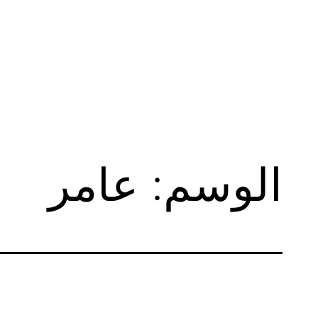
لتخطي
لى
لمحتوى
الوسم:
عامر