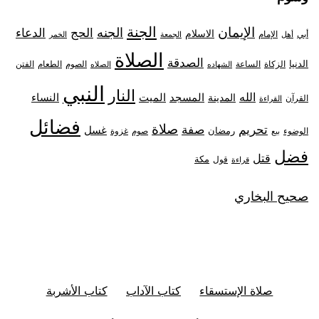
الجنة
الإيمان
الجنه
الحج
الدعاء
الاسلام
أبي
الإمام
أهل
الجمعة
الخمر
الصلاة
الصدقة
الدنيا
الزكاة
الصوم
الفتن
الساعة
الطعام
الشهاده
الصلاه
النبي
النار
الله
النساء
المدينة
المسجد
الميت
القرآن
القراءة
فضائل
صلاة
تحريم
صفة
غسل
رمضان
غزوة
الوضوء
صوم
بيع
فضل
قتل
مكة
قول
قراءة
صحيح البخاري
صلاة الإستسقاء
كتاب الآداب
كتاب الأشربة