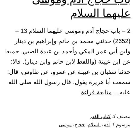
عليهما السلام
2 – باب حجاج آدم وموسى عليهما السلام 13 –
(2652) حدثني محمد بن حاتم وإبراهيم بن دينار
وابن أبي عمر المكي وأحمد بن عبدة الضبي. جميعا
عن ابن عيينة (واللفظ لابن حاتم وابن دينار). قالا:
حدثنا سفيان بن عيينة عن عمرو، عن طاوس، قال:
سمعت أبا هريرة يقول: قال رسول الله صلى الله
باب
عليه…
متابعة قراءة
حجاج
آدم
مصنف كـ
كتاب القدر
وموسى
موسوم كـ
آدم
،
السلام
،
حجاج
،
موسى
عليهما