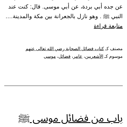
عن جده أبي بردة، عن أبي موسى. قال: كنت عند
النبي ﷺ . وهو نازل بالجعرانة بين مكة والمدينة.…
باب
متابعة قراءة
من
فضائل
مصنف كـ
كتاب فضائل الصحابة رضي الله تعالى عنهم
أبي
موسوم كـ
الأشعريين
،
عامر
،
فضائل
،
موسى
موسى
وأبي
عامر
الأشعريين،
رضي
الله
باب من فضائل موسى ﷺ
عنهما