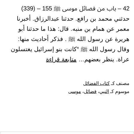
42 – باب من فضائل موسى ﷺ 155 – (339)
حدثني محمد بن رافع. حدثنا عبدالرزاق. أخبرنا
معمر عن همام بن منبه. قال: هذا ما حدثنا أبو
هريرة عن رسول الله ﷺ . فذكر أحاديث منها:
وقال رسول الله ﷺ “كانت بنو إسرائيل يغتسلون
باب
عراة. ينظر بعضهم…
متابعة قراءة
من
فضائل
مصنف كـ
كتاب الفضائل
موسى
موسوم كـ
النبي
،
فضائل
،
موسى
ﷺ