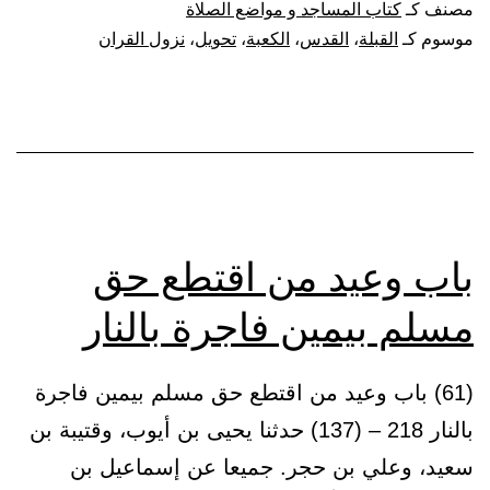
مصنف كـ
كتاب المساجد و مواضع الصلاة
من
موسوم كـ
القبلة
،
القدس
،
الكعبة
،
تحويل
،
نزول القران
القدس
إلى
الكعبة
باب وعيد من اقتطع حق
مسلم بيمين فاجرة بالنار
(61) باب وعيد من اقتطع حق مسلم بيمين فاجرة
بالنار 218 – (137) حدثنا يحيى بن أيوب، وقتيبة بن
سعيد، وعلي بن حجر. جميعا عن إسماعيل بن