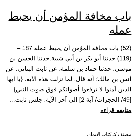
باب مخافة المؤمن أن يحبط
عمله
(52) باب مخافة المؤمن أن يحبط عمله 187 –
(119) حدثنا أبو بكر بن أبي شيبة.حدثنا الحسن بن
موسى. حدثنا حماد بن سلمة، عن ثابت البناني، عن
أنس بن مالك؛ أنه قال: لما نزلت هذه الآية: {يا أيها
الذين آمنوا لا ترفعوا أصواتكم فوق صوت النبي}
[49/ الحجرات/ آية 2] إلى آخر الآية. جلس ثابت…
باب
متابعة قراءة
مخافة
المؤمن
مصنف كـ
كتاب الإيمان