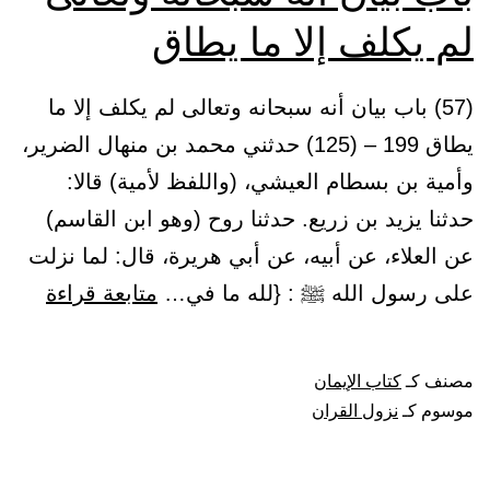
لم يكلف إلا ما يطاق
(57) باب بيان أنه سبحانه وتعالى لم يكلف إلا ما
يطاق 199 – (125) حدثني محمد بن منهال الضرير،
وأمية بن بسطام العيشي، (واللفظ لأمية) قالا:
حدثنا يزيد بن زريع. حدثنا روح (وهو ابن القاسم)
عن العلاء، عن أبيه، عن أبي هريرة، قال: لما نزلت
باب
على رسول الله ﷺ : {لله ما في…
متابعة قراءة
بيان
أنه
مصنف كـ
كتاب الإيمان
سبحان
موسوم كـ
نزول القران
وتعال
لم