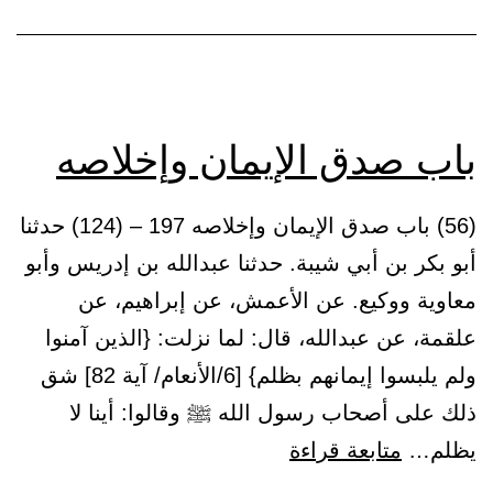
يكلف
إلا
ما
يطاق
باب صدق الإيمان وإخلاصه
(56) باب صدق الإيمان وإخلاصه 197 – (124) حدثنا
أبو بكر بن أبي شيبة. حدثنا عبدالله بن إدريس وأبو
معاوية ووكيع. عن الأعمش، عن إبراهيم، عن
علقمة، عن عبدالله، قال: لما نزلت: {الذين آمنوا
ولم يلبسوا إيمانهم بظلم} [6/الأنعام/ آية 82] شق
ذلك على أصحاب رسول الله ﷺ وقالوا: أينا لا
باب
يظلم…
متابعة قراءة
صدق