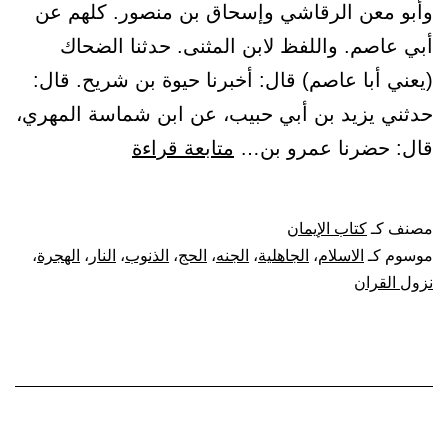
وأبو معن الرقاشي وإسحاق بن منصور. كلهم عن
أبي عاصم. واللفظ لابن المثنى. حدثنا الضحاك
(يعني أبا عاصم) قال: أخبرنا حيوة بن شريح. قال:
حدثني يزيد بن أبي حبيب، عن ابن شماسة المهري،
باب
قال: حضرنا عمرو بن…
متابعة قراءة
كون
الإسلام
مصنف كـ
كتاب الإيمان
يهدم
موسوم كـ
الاسلام
،
الجاهلية
،
الجنه
،
الحج
،
الذنوب
،
النار
،
الهجرة
،
ما
نزول القران
قبله
وكذا
الهجرة
والحج