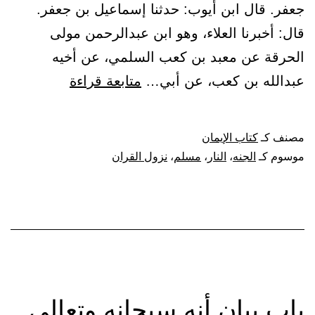
جعفر. قال ابن أيوب: حدثنا إسماعيل بن جعفر.
قال: أخبرنا العلاء، وهو ابن عبدالرحمن مولى
الحرقة عن معبد بن كعب السلمي، عن أخيه
باب
عبدالله بن كعب، عن أبي…
متابعة قراءة
وعيد
من
مصنف كـ
كتاب الإيمان
اقتطع
موسوم كـ
الجنه
،
النار
،
مسلم
،
نزول القران
حق
مسلم
بيمين
فاجرة
بالنار
باب بيان أنه سبحانه وتعالى