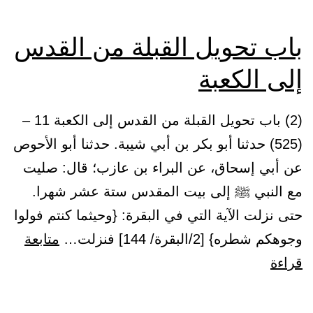
باب تحويل القبلة من القدس
إلى الكعبة
(2) باب تحويل القبلة من القدس إلى الكعبة 11 –
(525) حدثنا أبو بكر بن أبي شيبة. حدثنا أبو الأحوص
عن أبي إسحاق، عن البراء بن عازب؛ قال: صليت
مع النبي ﷺ إلى بيت المقدس ستة عشر شهرا.
حتى نزلت الآية التي في البقرة: {وحيثما كنتم فولوا
وجوهكم شطره} [2/البقرة/ 144] فنزلت…
متابعة
باب
قراءة
تحويل
القبلة