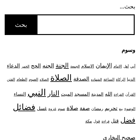
بحث…
وسوم
الجنة
الإيمان
الجنه
الحج
الدعاء
الاسلام
أبي
الإمام
أهل
الجمعة
الخمر
الصلاة
الصدقة
الدنيا
الزكاة
الصوم
الفتن
الساعة
الطعام
الشهاده
الصلاه
النبي
النار
الله
النساء
المدينة
المسجد
الميت
القرآن
القراءة
فضائل
صلاة
تحريم
صفة
غسل
رمضان
غزوة
الوضوء
صوم
بيع
فضل
قتل
مكة
قول
قراءة
صحيح البخاري