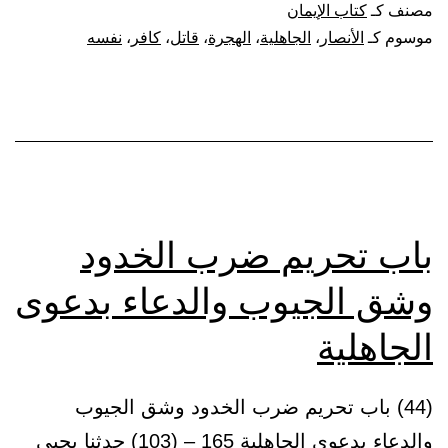
مصنف كـ
كتاب الإيمان
أن
موسوم كـ
الأنصار
،
الجاهلية
،
الهجرة
،
قاتل
،
كافر
،
نفسه
قات
نفس
لا
يكف
باب تحريم ضرب الخدود
وشق الجيوب والدعاء بدعوى
الجاهلية
(44) باب تحريم ضرب الخدود وشق الجيوب
والدعاء بدعوى الجاهلية 165 – (103) حدثنا يحيى