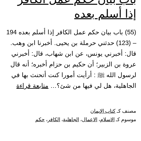
إذا أسلم بعده
(55) باب بيان حكم عمل الكافر إذا أسلم بعده 194
– (123) حدثني حرملة بن يحيى. أخبرنا ابن وهب.
قال: أخبرني يونس، عن ابن شهاب، قال: أخبرني
عروة بن الزبير؛ أن حكيم بن حزام أخبره؛ أنه قال
لرسول الله ﷺ : أرأيت أمورا كنت أتحنث بها في
باب
الجاهلية، هل لي فيها من شئ؟…
متابعة قراءة
بيان
حكم
مصنف كـ
كتاب الإيمان
عمل
موسوم كـ
الاسلام
،
الاعمال
،
الجاهلية
،
الكافر
،
حكم
الكافر
إذا