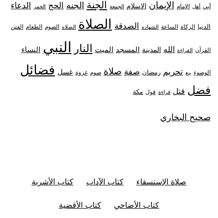
الجنة
الإيمان
الجنه
الحج
الدعاء
الاسلام
أبي
الإمام
أهل
الجمعة
الخمر
الصلاة
الصدقة
الدنيا
الزكاة
الصوم
الفتن
الساعة
الطعام
الشهاده
الصلاه
النبي
النار
الله
النساء
المدينة
المسجد
الميت
القرآن
القراءة
فضائل
صلاة
تحريم
صفة
غسل
رمضان
غزوة
الوضوء
صوم
بيع
فضل
قتل
مكة
قول
قراءة
صحيح البخاري
صلاة الإستسقاء
كتاب الآداب
كتاب الأشربة
كتاب الأضاحي
كتاب الأقضية