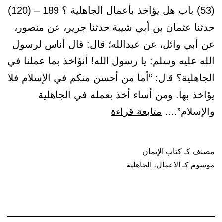
(53) باب هل يؤاخذ بأعمال الجاهلية ؟ 189 – (120)
حدثنا عثمان بن أبي شيبة.حدثنا جرير، عن منصور،
عن أبي وائل، عن عبدالله؛ قال: قال أناس لرسول
الله عليه وسلم: يا رسول الله! أنؤاخذ بما عملنا في
الجاهلية؟ قال: “أما من أحسن منكم في الإسلام فلا
يؤاخذ بها. ومن أساء أخذ بعمله في الجاهلية
باب
والإسلام”.…
متابعة قراءة
هل
يؤاخذ
مصنف كـ
كتاب الإيمان
بأعمال
موسوم كـ
الاعمال
،
الجاهلية
الجاهلية
؟