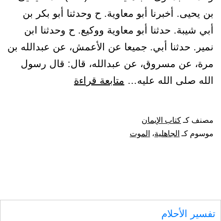
بن يحيى. أخبرنا أبو معاوية. ح وحدثنا أبو بكر بن
أبي شيبة. حدثنا أبو معاوية ووكيع. ح وحدثنا ابن
نمير. حدثنا أبي. جميعا عن الأعمش، عن عبدالله بن
مرة، عن مسروق، عن عبدالله، قال: قال رسول
باب
الله صلى الله عليه…
متابعة قراءة
تحريم
ضرب
مصنف كـ
كتاب الإيمان
الخدود
موسوم كـ
الجاهلية
،
الموت
وشق
الجيوب
والدعاء
بدعوى
تفسير الأحلام
الجاهلية