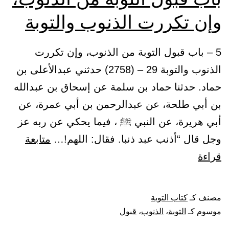
وإن تكررت الذنوب والتوبة
5 – باب قبول التوبة من الذنوب، وإن تكررت
الذنوب والتوبة 29 – (2758) حدثني عبدالأعلى بن
حماد. حدثنا حماد بن سلمة عن إسحاق بن عبدالله
بن أبي طلحة، عن عبدالرحمن بن أبي عمرة، عن
أبي هريرة، عن النبي ﷺ ، فيما يحكي عن ربه عز
وجل قال “أذنب عبد ذنبا. فقال: اللهم!…
متابعة
باب
قراءة
قبول
التوبة
مصنف كـ
كتاب التوبة
من
موسوم كـ
التوبة
،
الذنوب
،
قبول
الذنوب،