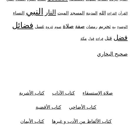
النبي
النار
الله
النساء
المدينة
المسجد
الميت
القرآن
القراءة
فضائل
صلاة
تحريم
صفة
غسل
رمضان
غزوة
الوضوء
صوم
بيع
فضل
قتل
مكة
قول
قراءة
صحيح البخاري
صلاة الإستسقاء
كتاب الآداب
كتاب الأشربة
كتاب الأضاحي
كتاب الأقضية
كتاب الألفاظ من الأدب و غيرها
كتاب الأيمان